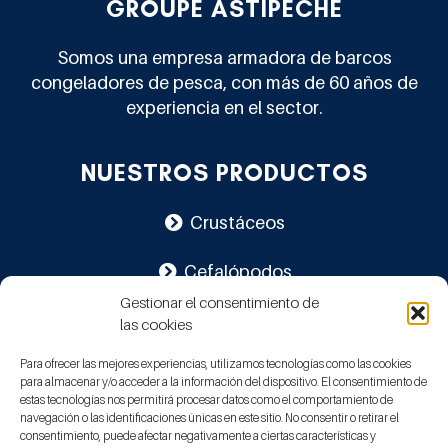
GROUPE ASTIPECHE
Somos una empresa armadora de barcos
congeladores de pesca, con más de 60 años de
experiencia en el sector.
NUESTROS PRODUCTOS
Crustáceos
Cefalópodos
Gestionar el consentimiento de
Pescados
las cookies
Para ofrecer las mejores experiencias, utilizamos tecnologías como las cookies
para almacenar y/o acceder a la información del dispositivo. El consentimiento de
CONTACT0
estas tecnologías nos permitirá procesar datos como el comportamiento de
navegación o las identificaciones únicas en este sitio. No consentir o retirar el
consentimiento, puede afectar negativamente a ciertas características y